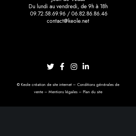
Du lundi au vendredi, de 9h à 18h
09.72.58.69.96
/
06.82.86.86.46
contact@keole.net
T
F
I
L
w
a
n
i
i
c
s
n
©
Keole création de site internet
–
Conditions générales de
t
e
t
k
vente
–
Mentions légales
–
Plan du site
t
b
a
e
e
o
g
d
r
o
r
I
k
a
n
m