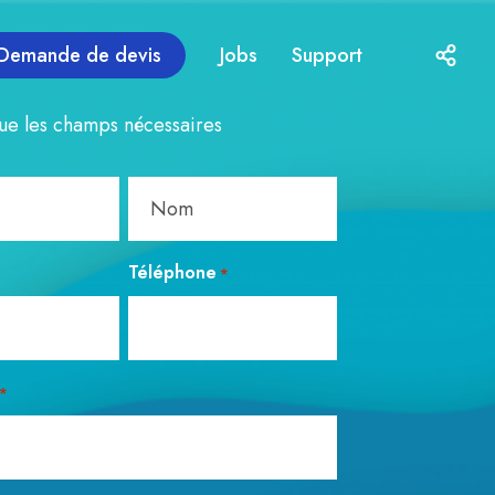
Demande de devis
Jobs
Support
ue les champs nécessaires
N
Téléphone
*
o
m
*