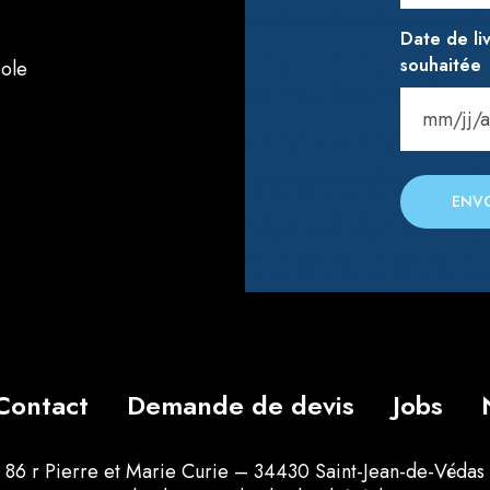
Date de li
souhaitée
eole
M
M
s
l
a
s
h
J
J
s
l
Contact
Demande de devis
Jobs
a
s
86 r Pierre et Marie Curie – 34430 Saint-Jean-de-Védas
h