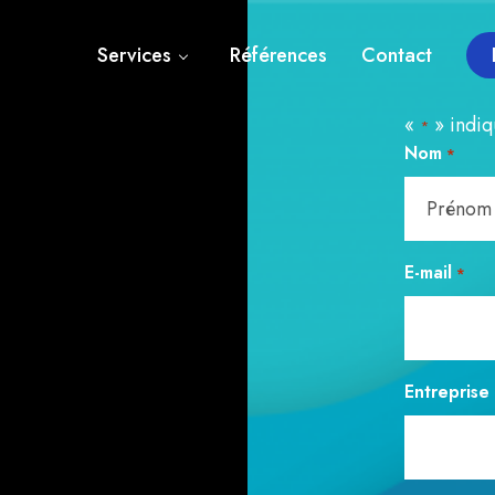
Services
Références
Contact
«
» indiq
*
Nom
*
P
E-mail
*
r
é
n
o
m
Entreprise