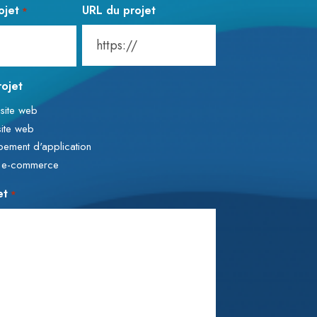
ojet
URL du projet
*
ojet
 site web
site web
ement d'application
e e-commerce
et
*