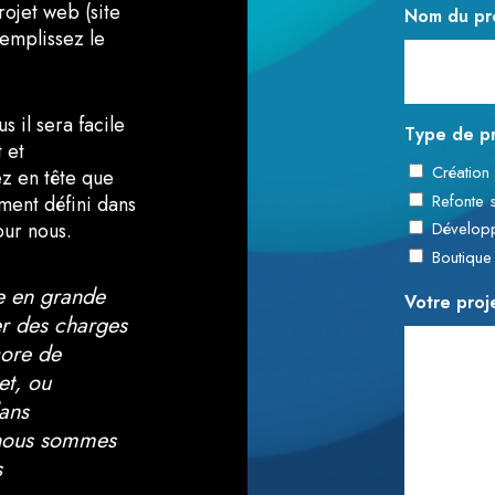
rojet web (site
Nom du pr
remplissez le
 il sera facile
Type de pr
 et
Création
z en tête que
Refonte 
ement défini dans
our nous.
Développ
Boutiqu
se en grande
Votre proj
er des charges
core de
et, ou
ans
 nous sommes
s