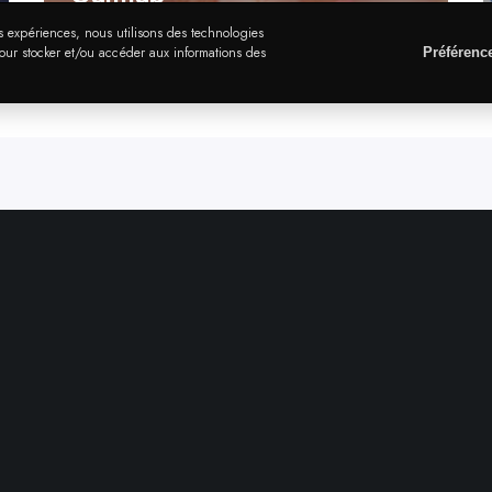
res expériences, nous utilisons des technologies
pour stocker et/ou accéder aux informations des
Préférenc
Contact
Demande de devis
Jobs
86 r Pierre et Marie Curie – 34430 Saint-Jean-de-Védas
Du lundi au vendredi, de 9h à 18h
09.72.58.69.96
/
06.82.86.86.46