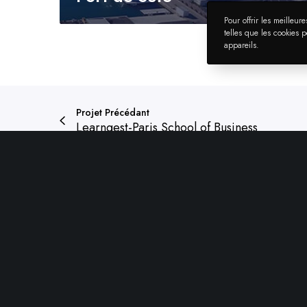
Pour offrir les meilleu
telles que les cookies 
appareils.
Projet Précédant
Learngest-Paris School of Business
Services
Références