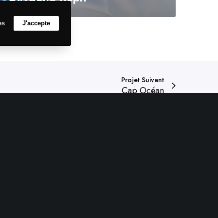
es
J'accepte
Projet Suivant
Cap Océan
Nos partenaires
Support